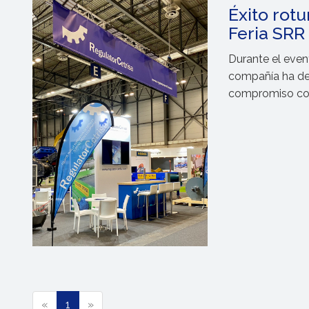
Éxito rot
Feria SRR
Durante el event
compañía ha de
compromiso con 
(
«
1
»