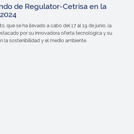
undo de Regulator-Cetrisa en la
 2024
o, que se ha llevado a cabo del 17 al 19 de junio, la
stacado por su innovadora oferta tecnológica y su
la sostenibilidad y el medio ambiente.
Fábrica
C/ Vapor 8, Polígono Industrial El Regás
08850 Gavá
, Barcelona, España
+34 933 705 800
regulator@regulator-cetrisa.com