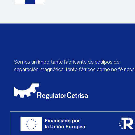
c
u
r
r
e
n
t
)
Somos un importante fabricante de equipos de
separación magnética, tanto férricos como no férricos