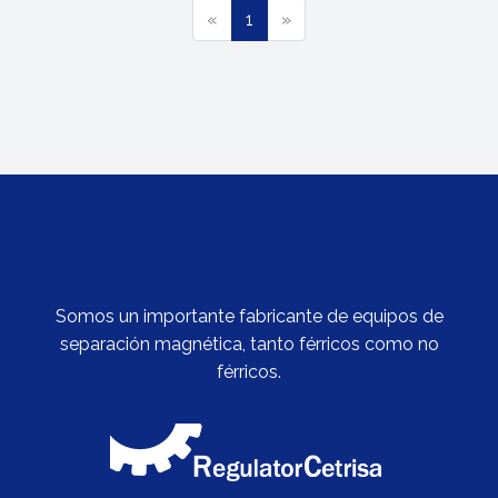
El Regás
(
n
«
1
»
08850 Gavá
, Barcelona, España
c
+34 933 705 800
u
r
regulator@regulator-
r
cetrisa.com
e
n
t
)
Somos un importante fabricante de equipos de
separación magnética, tanto férricos como no
férricos.