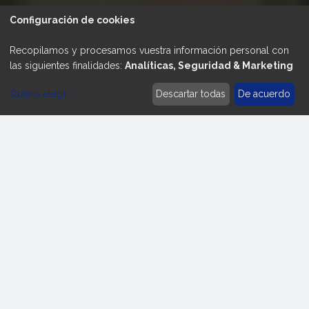
Configuración de cookies
Recopilamos y procesamos vuestra información personal con
las siguientes finalidades:
Analíticas, Seguridad & Marketing
Quiero elegir
...
Descartar todas
De acuerdo
Modificar cookies
Empresa de
separación magnética
para el reciclaje de