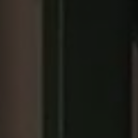
+34 933 705 800
regulator@regulator-
cetrisa.com