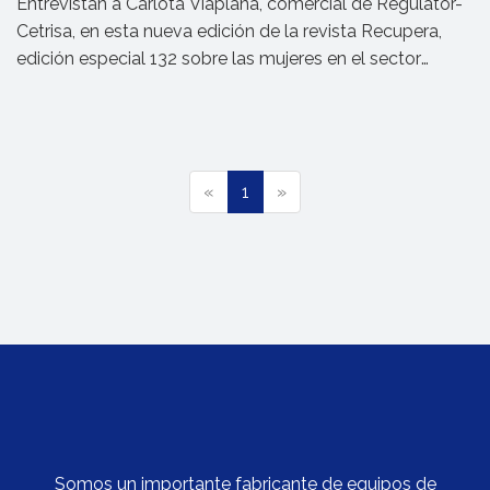
Entrevistan a Carlota Viaplana, comercial de Regulator-
Cetrisa, en esta nueva edición de la revista Recupera,
edición especial 132 sobre las mujeres en el sector
industrial.
(
«
1
»
c
u
r
r
e
n
t
)
Somos un importante fabricante de equipos de