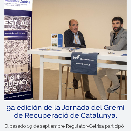
n
Fábrica
C/ Vapor 8, Polígono Industrial
El Regás
08850 Gavá
, Barcelona, España
+34 933 705 800
regulator@regulator-
cetrisa.com
9a edición de la Jornada del Gremi
de Recuperació de Catalunya.
El pasado 19 de septiembre Regulator-Cetrisa participó