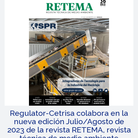
Fábrica
n
C/ Vapor 8, Polígono Industrial
El Regás
08850 Gavá
, Barcelona, España
+34 933 705 800
regulator@regulator-
cetrisa.com
Regulator-Cetrisa colabora en la
nueva edición Julio/Agosto de
2023 de la revista RETEMA, revista