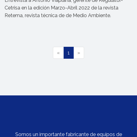
Entrevista a Antonio Viaplana, gerente de Regulator-
Cetrisa en la edición Marzo-Abril 2022 de la revista
Retema, revista técnica de de Medio Ambiente.
(
«
1
»
c
u
r
r
e
n
t
)
Somos un importante fabricante de equipos de