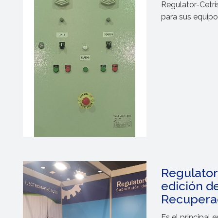
Regulator-Cetri
para sus equipo
Regulator-
edición d
Recuperac
Es el principal