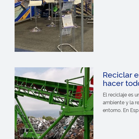
Reciclar 
hacer todo
El reciclaje es 
ambiente y la r
entorno. En Esp
reciclaje es la h