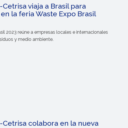
Cetrisa viaja a Brasil para
 en la feria Waste Expo Brasil
il 2023 reúne a empresas locales e internacionales
esiduos y medio ambiente.
Fábrica
C/ Vapor 8, Polígono Industrial El Regás
08850 Gavá
, Barcelona, España
+34 933 705 800
-Cetrisa colabora en la nueva