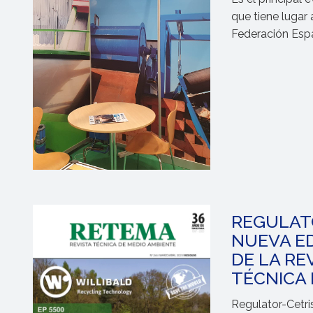
que tiene lugar
Federación Espa
logrado en esta
REGULAT
NUEVA ED
DE LA RE
TÉCNICA 
Regulator-Cetri