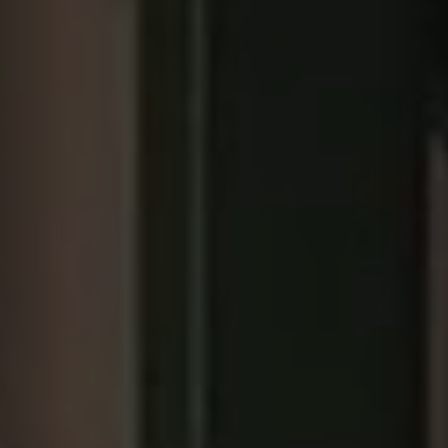
+34 933 705 800
regulator@regulator-
cetrisa.com