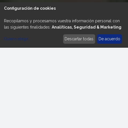
Configuración de cookies
Recopilamos y procesamos vuestra información personal con
las siguientes finalidades:
Analíticas, Seguridad & Marketing
Quiero elegir
...
Descartar todas
De acuerdo
Modificar cookies
Empresa de
separación magnética
para el reciclaje de